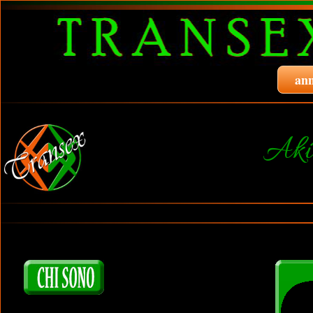
ann
Aki