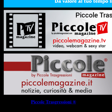
Piccole Trasgressioni ®
P.I. 019745703