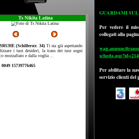
GUARDAMI SUL
Ts Nikita Latina
Per vedere il mio
collegati alla pagin
RUHE (Schillerstr. 34)
Ti sta già aspettando
wap.annuncitransexi
lizzare i tuoi desideri, la trans dei tuoi sogni
scheda.asp?id=214
ico mozzafiato e dalla voglia ...
 0049 15739776465
Per abilitare la na
servizio clienti del