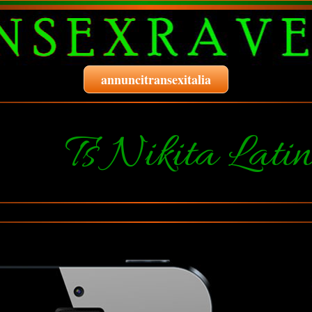
annuncitransexitalia
Ts Nikita Lati