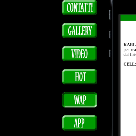
KARLS
per rea
dal fis
CELL: