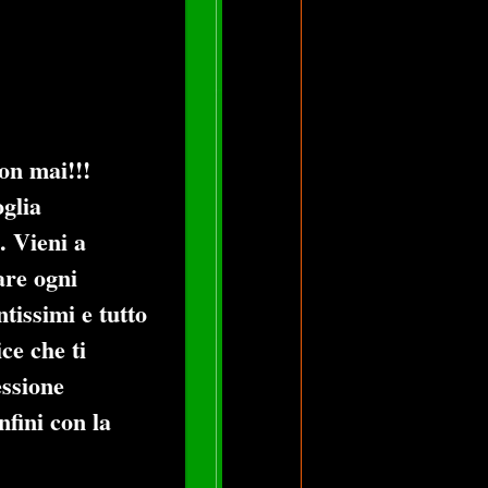
on mai!!!
oglia
. Vieni a
are ogni
tissimi e tutto
ce che ti
essione
fini con la