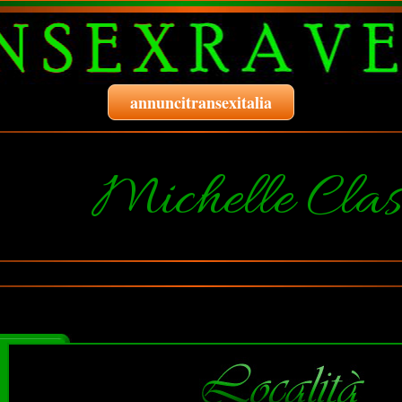
annuncitransexitalia
Michelle Clas