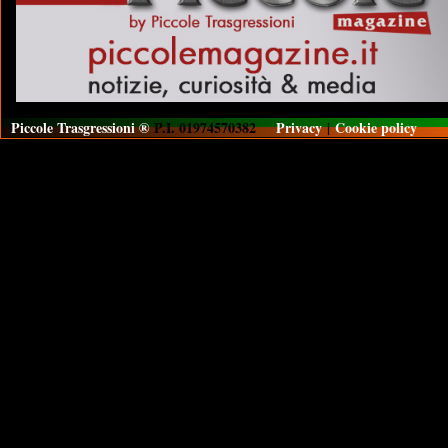
Piccole Trasgressioni ®
P.I. 01974570382
Privacy
|
Cookie policy