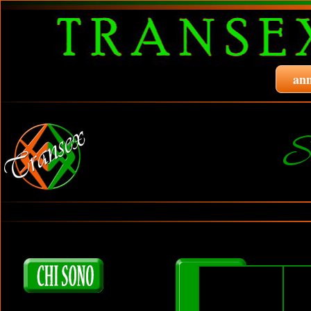
ann
S