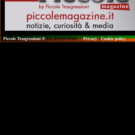
Piccole Trasgressioni ®
P.I. 01974570382
Privacy
|
Cookie policy