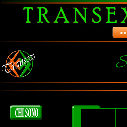
ann
S