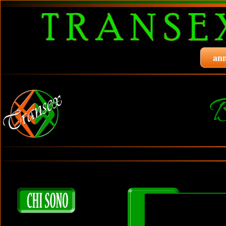
ann
B